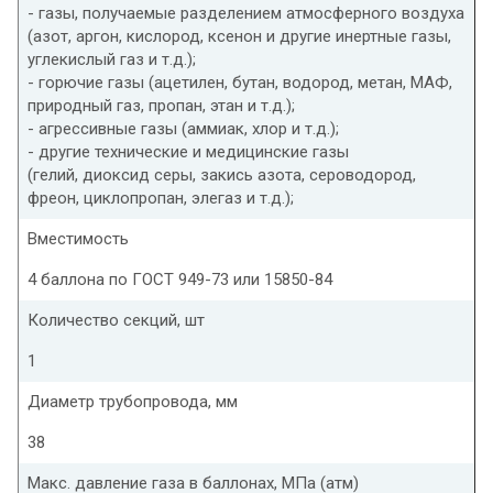
- газы, получаемые разделением атмосферного воздуха
(азот, аргон, кислород, ксенон и другие инертные газы,
углекислый газ и т.д.);
- горючие газы (ацетилен, бутан, водород, метан, МАФ,
природный газ, пропан, этан и т.д.);
- агрессивные газы (аммиак, хлор и т.д.);
- другие технические и медицинские газы
(гелий, диоксид серы, закись азота, сероводород,
фреон, циклопропан, элегаз и т.д.);
Вместимость
4 баллона по ГОСТ 949-73 или 15850-84
Количество секций, шт
1
Диаметр трубопровода, мм
38
Макс. давление газа в баллонах, МПа (атм)