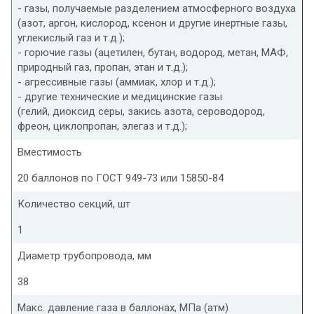
- газы, получаемые разделением атмосферного воздуха
(азот, аргон, кислород, ксенон и другие инертные газы,
углекислый газ и т.д.);
- горючие газы (ацетилен, бутан, водород, метан, МАФ,
природный газ, пропан, этан и т.д.);
- агрессивные газы (аммиак, хлор и т.д.);
- другие технические и медицинские газы
(гелий, диоксид серы, закись азота, сероводород,
фреон, циклопропан, элегаз и т.д.);
Вместимость
20 баллонов по ГОСТ 949-73 или 15850-84
Количество секций, шт
1
Диаметр трубопровода, мм
38
Макс. давление газа в баллонах, МПа (атм)