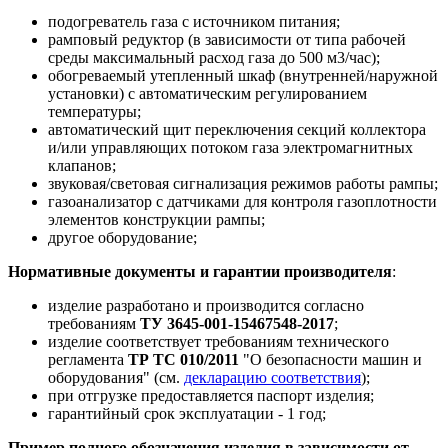
подогреватель газа с источником питания;
рамповый редуктор (в зависимости от типа рабочей
среды максимальный расход газа до 500 м3/час);
обогреваемый утепленный шкаф (внутренней/наружной
установки) с автоматическим регулированием
температуры;
автоматический щит переключения секций коллектора
и/или управляющих потоком газа электромагнитных
клапанов;
звуковая/световая сигнализация режимов работы рампы;
газоанализатор с датчиками для контроля газоплотности
элементов конструкции рампы;
другое оборудование;
Нормативные документы и гарантии производителя
:
изделие разработано и производится согласно
требованиям
ТУ 3645-001-15467548-2017
;
изделие соответствует требованиям технического
регламента
ТР ТС 010/2011
"О безопасности машин и
оборудования" (см.
декларацию соответствия
);
при отгрузке предоставляется паспорт изделия;
гарантийный срок эксплуатации - 1 год;
Пример полного обозначения изделия в зависимости от