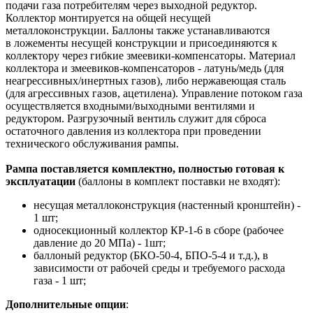
подачи газа потребителям через выходной редуктор.
Коллектор монтируется на общей несущей
металлоконструкции. Баллоны также устанавливаются
в ложементы несущей конструкции и присоединяются к
коллектору через гибкие змеевики-компенсаторы. Материал
коллектора и змеевиков-компенсаторов - латунь/медь (для
неагрессивных/инертных газов), либо нержавеющая сталь
(для агрессивных газов, ацетилена). Управление потоком газа
осуществляется входными/выходными вентилями и
редуктором. Разгрузочный вентиль служит для сброса
остаточного давления из коллектора при проведении
технического обслуживания рампы.
Рампа поставляется комплектно, полностью готовая к
эксплуатации
(баллоны в комплект поставки не входят):
несущая металлоконструкция (настенный кронштейн) -
1 шт;
односекционный коллектор КР-1-6 в сборе (рабочее
давление до 20 МПа) - 1шт;
баллоный редуктор (БКО-50-4, БПО-5-4 и т.д.), в
зависимости от рабочей среды и требуемого расхода
газа - 1 шт;
Дополнительные опции
: