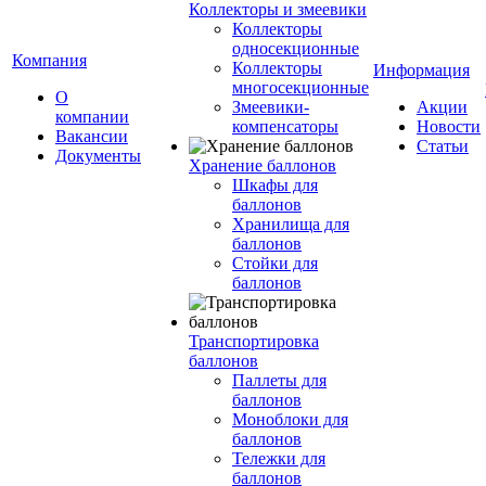
Коллекторы и змеевики
Коллекторы
односекционные
Компания
Коллекторы
Информация
многосекционные
О
Змеевики-
Акции
компании
компенсаторы
Новости
Вакансии
Статьи
Документы
Хранение баллонов
Шкафы для
баллонов
Хранилища для
баллонов
Стойки для
баллонов
Транспортировка
баллонов
Паллеты для
баллонов
Моноблоки для
баллонов
Тележки для
баллонов