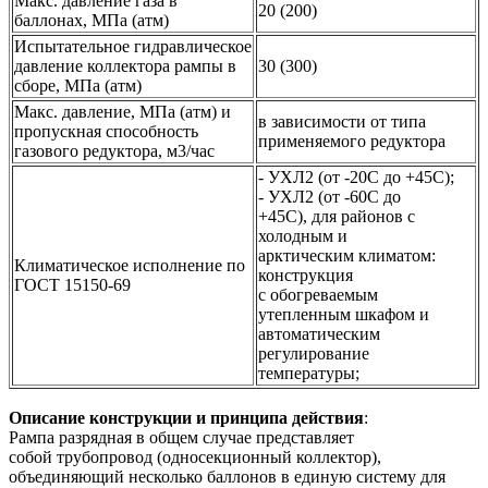
Макс. давление газа в
20 (200)
баллонах, МПа (атм)
Испытательное гидравлическое
давление коллектора рампы в
30 (300)
сборе, МПа (атм)
Макс. давление, МПа (атм) и
в зависимости от типа
пропускная способность
применяемого редуктора
газового редуктора, м3/час
- УХЛ2 (от -20С до +45С);
- УХЛ2 (от -60С до
+45С), для районов с
холодным и
арктическим климатом:
Климатическое исполнение по
конструкция
ГОСТ 15150-69
с обогреваемым
утепленным шкафом и
автоматическим
регулирование
температуры;
Описание конструкции и принципа действия
:
Рампа разрядная в общем случае представляет
собой трубопровод (односекционный коллектор),
объединяющий несколько баллонов в единую систему для