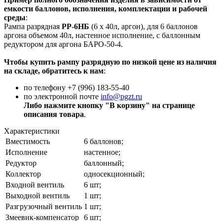
емкости баллонов, исполнения, комплектации и рабочей
среды
:
Рампа разрядная
РР-6НБ
(6 х 40л, аргон), для 6 баллонов
аргона объемом 40л, настенное исполнение, с баллонным
редуктором для аргона БАРО-50-4.
Чтобы купить рампу разрядную по низкой цене из наличия
на складе, обратитесь к нам
:
по телефону +7 (996) 183-55-40
по электронной почте
info@pgzt.ru
Либо нажмите кнопку "В корзину" на странице
описания товара
.
Характеристики
Вместимость
6 баллонов;
Исполнение
настенное;
Редуктор
баллонный;
Коллектор
односекционный;
Входной вентиль
6 шт;
Выходной вентиль
1 шт;
Разгрузочный вентиль
1 шт;
Змеевик-компенсатор
6 шт;