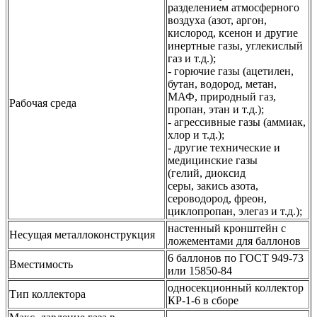
разделением атмосферного
воздуха (азот, аргон,
кислород, ксенон и другие
инертные газы, углекислый
газ и т.д.);
- горючие газы (ацетилен,
бутан, водород, метан,
МАФ, природный газ,
Рабочая среда
пропан, этан и т.д.);
- агрессивные газы (аммиак,
хлор и т.д.);
- другие технические и
медицинские газы
(гелий, диоксид
серы, закись азота,
сероводород, фреон,
циклопропан, элегаз и т.д.);
настенный кронштейн с
Несущая металлоконструкция
ложементами для баллонов
6 баллонов по ГОСТ 949-73
Вместимость
или 15850-84
односекционный коллектор
Тип коллектора
КР-1-6 в сборе