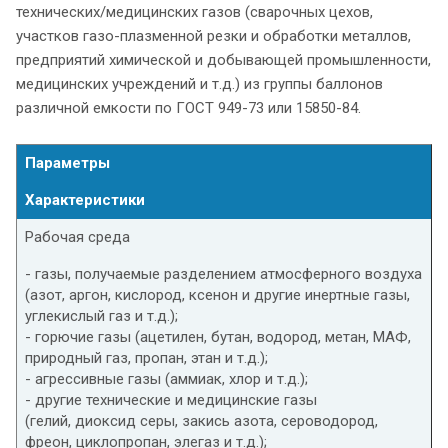
технических/медицинских газов (сварочных цехов,
участков газо-плазменной резки и обработки металлов,
предприятий химической и добывающей промышленности,
медицинских учреждений и т.д.) из группы баллонов
различной емкости по ГОСТ 949-73 или 15850-84.
Параметры
Характеристики
Рабочая среда
- газы, получаемые разделением атмосферного воздуха
(азот, аргон, кислород, ксенон и другие инертные газы,
углекислый газ и т.д.);
- горючие газы (ацетилен, бутан, водород, метан, МАФ,
природный газ, пропан, этан и т.д.);
- агрессивные газы (аммиак, хлор и т.д.);
- другие технические и медицинские газы
(гелий, диоксид серы, закись азота, сероводород,
фреон, циклопропан, элегаз и т.д.);