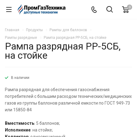
0
Главная
Продукты
Рампы для баллонов
Рампы разрядные
Рампа разрядная РР-5СБ, на стойке
Рампа разрядная РР-5СБ,
на стойке
В наличии
Рампа разрядная для обеспечения газоснабжения
потребителей с большим расходом технических/медицинских
газов из группы баллонов различной емкости по ГОСТ 949-73
или 15850-84
Вместимость
: 5 баллонов;
Исполнение
: на стойке;
Коллектор
: односекционный;